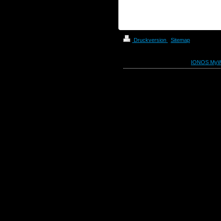
Druckversion
|
Sitemap
© Textile Art - Dörte Bach
Diese Homepage wurde mit
IONOS MyW