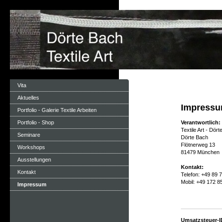
Vita
Aktuelles
Impress
Portfolio - Galerie Textile Arbeiten
Portfolio - Shop
Verantwortlich:
Textile Art - Dör
Seminare
Dörte Bach
Flötnerweg 13
Workshops
81479 München
Ausstellungen
Kontakt:
Kontakt
Telefon: +49 89 
Mobil: +49 172 
Impressum
Umsatzsteuer-I