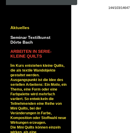
144/103/14647
<< Neues Textfeld >>
Aktuelles
TRADITION TRIFFT MODERNE
Seminar Textilkunst
Dörte Bach
ARBEITEN IN SERIE-
KLEINE QUILTS
I
m Kurs entstehen kleine Quilts,
die als textile Wandobjekte
gestaltet werden.
Ausgangspunkt ist die Idee des
seriellen Arbeitens: Ein Motiv, ein
Thema, eine Form oder eine
Farbpalette wird mehrfach
variiert. So entwickeln die
Teilnehmenden eine Reihe von
Mini Quilts, bei der
Veränderungen in Farbe,
Komposition oder Stoffwahl neue
Wirkungen erzeugen.
Die Mini Quilts können einzeln
wirken, als eine