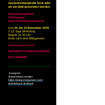
zusammenhängende Serie oder
als ein Quilt präsentiert werden.
Hotel Klostergasthof
Thierhaupten
www.hotel-klostergasthof.de
vom
20. bis 22.November 2026
2 1/2 Tage Workshop
Beginn 10.30 Uhr
Ende nach dem Mittagessen
Voranmeldung und Info:
doertebach.textilart@yahoo.de
0172 8505059
----------------------------------------------
-
Instagram:
@doertebach.textilart
https://www.instagram.com/
doertebach.textilart/
s
nfos siehe Seminare