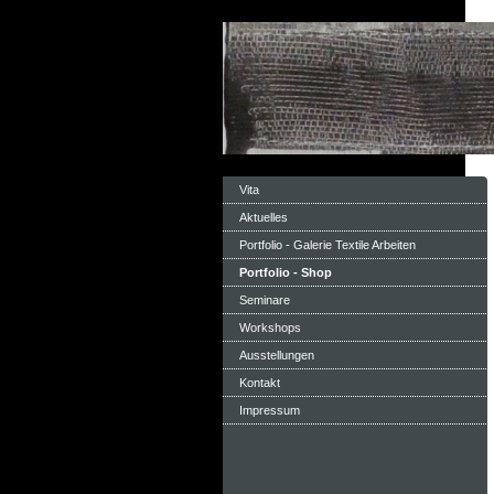
Vita
Aktuelles
Portfolio - Galerie Textile Arbeiten
Portfolio - Shop
Seminare
Workshops
Ausstellungen
Kontakt
Impressum