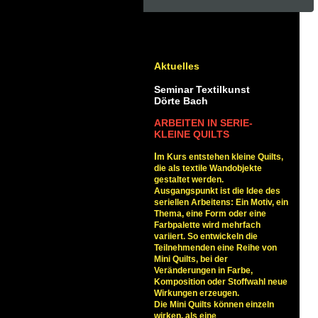
<< Neues Textfeld >>
Aktuelles
TRADITION TRIFFT MODERNE
Seminar Textilkunst
Dörte Bach
ARBEITEN IN SERIE-
KLEINE QUILTS
I
m Kurs entstehen kleine Quilts,
die als textile Wandobjekte
gestaltet werden.
Ausgangspunkt ist die Idee des
seriellen Arbeitens: Ein Motiv, ein
Thema, eine Form oder eine
Farbpalette wird mehrfach
variiert. So entwickeln die
Teilnehmenden eine Reihe von
Mini Quilts, bei der
Veränderungen in Farbe,
Komposition oder Stoffwahl neue
Wirkungen erzeugen.
Die Mini Quilts können einzeln
wirken, als eine