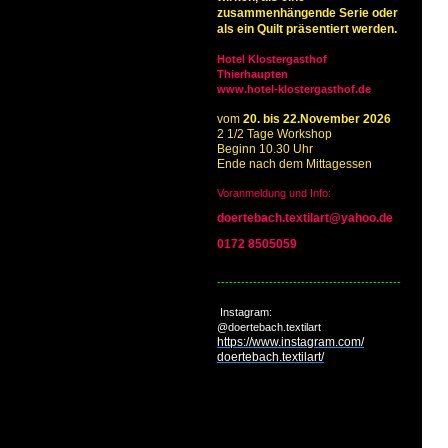
zusammenhängende Serie oder
als ein Quilt präsentiert werden.
Hotel Klostergasthof
Thierhaupten
www.hotel-klostergasthof.de
vom
20. bis 22.November 2026
2 1/2 Tage Workshop
Beginn 10.30 Uhr
Ende nach dem Mittagessen
Voranmeldung und Info:
doertebach.textilart@yahoo.de
0172 8505059
----------------------------------------------
-
Instagram:
@doertebach.textilart
https://www.instagram.com/
doertebach.textilart/
s
nfos siehe Seminare